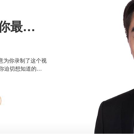
刘润快问快答--15个你最想知道的商业问题
意为你录制了这个视
个你迫切想知道的商